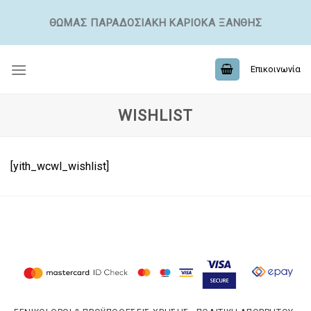
ΘΩΜΆΣ ΠΑΡΑΔΟΣΙΑΚΉ ΚΑΡΙΌΚΑ ΞΆΝΘΗΣ
Επικοινωνία
WISHLIST
[yith_wcwl_wishlist]